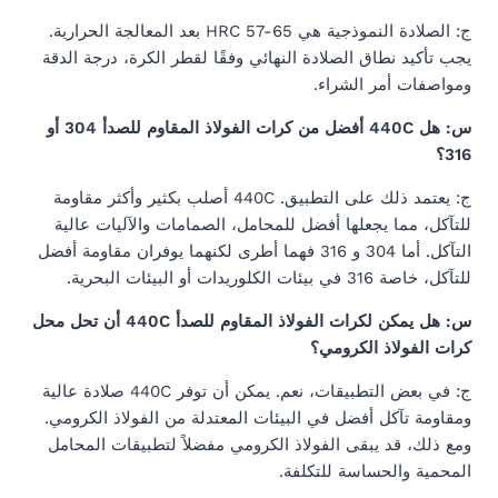
ج: الصلادة النموذجية هي HRC 57-65 بعد المعالجة الحرارية.
يجب تأكيد نطاق الصلادة النهائي وفقًا لقطر الكرة، درجة الدقة
ومواصفات أمر الشراء.
س: هل 440C أفضل من كرات الفولاذ المقاوم للصدأ 304 أو
316؟
ج: يعتمد ذلك على التطبيق. 440C أصلب بكثير وأكثر مقاومة
للتآكل، مما يجعلها أفضل للمحامل، الصمامات والآليات عالية
التآكل. أما 304 و 316 فهما أطرى لكنهما يوفران مقاومة أفضل
للتآكل، خاصة 316 في بيئات الكلوريدات أو البيئات البحرية.
س: هل يمكن لكرات الفولاذ المقاوم للصدأ 440C أن تحل محل
كرات الفولاذ الكرومي؟
ج: في بعض التطبيقات، نعم. يمكن أن توفر 440C صلادة عالية
ومقاومة تآكل أفضل في البيئات المعتدلة من الفولاذ الكرومي.
ومع ذلك، قد يبقى الفولاذ الكرومي مفضلاً لتطبيقات المحامل
المحمية والحساسة للتكلفة.