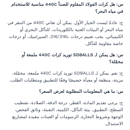
س: هل كرات الفولاذ المقاوم للصدأ 440C مناسبة للاستخدام
في مياه البحر؟
ج: عادةً ليست الخيار الأول. يمكن أن تعاني 440C من التنقر في
مياه البحر أو البيئات الغنية بالكلوريدات. للتآكل البحري أو
الكيميائي، يجب تقييم درجات 316/316L، السيراميك، أو درجات
خاصة مقاومة للتآكل.
س: هل يمكن لـ SDBALLS توريد كرات 440C ملمعة أو
مخمّلة؟
ج: نعم. يمكن لـ SDBALLS توريد كرات 440C ملمعة، مخمّلة،
مزيتة، منظفة أو معبأة خصيصًا وفقًا للتطبيق ومتطلبات الطلب.
س: ما هي المعلومات المطلوبة لعرض السعر؟
ج: يرجى تقديم المادة، القطر، درجة الدقة، الصلادة، تشطيب
السطح، التطبيق، بيئة التآكل، الكمية، التعبئة، وثائق الفحص،
الوجهة وشروط التجارة. الرسومات أو العينات مفيدة لمشاريع
الاستبدال.