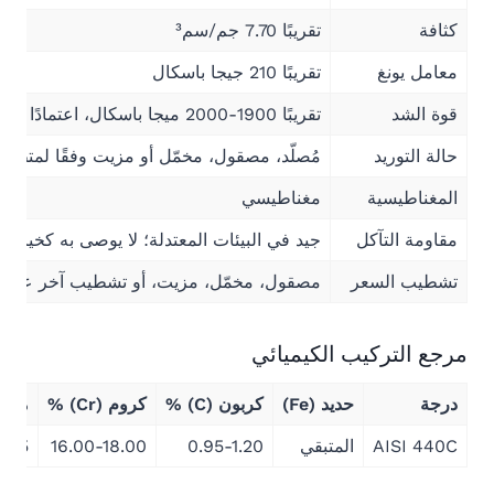
كثافة
تقريبًا 7.70 جم/سم³
معامل يونغ
تقريبًا 210 جيجا باسكال
قوة الشد
تقريبًا 1900-2000 ميجا باسكال، اعتمادًا على المعالجة الحرارية وحالة المادة
حالة التوريد
مُصلّد، مصقول، مخمّل أو مزيت وفقًا لمتطلب
المغناطيسية
مغناطيسي
مقاومة التآكل
جيد في البيئات المعتدلة؛ لا يوصى به كخيار أول
تشطيب السعر
مصقول، مخمّل، مزيت، أو تشطيب آخر عند 
مرجع التركيب الكيميائي
درجة
حديد (Fe)
كربون (C) %
كروم (Cr) %
موليبد
AISI 440C
المتبقي
0.95-1.20
16.00-18.00
0.75 كحد أقص