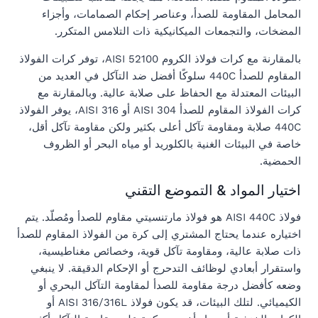
المحامل المقاومة للصدأ، وعناصر إحكام الصمامات، وأجزاء
المضخات، والتجمعات الميكانيكية ذات التلامس المتكرر.
بالمقارنة مع كرات فولاذ الكروم AISI 52100، توفر كرات الفولاذ
المقاوم للصدأ 440C سلوكًا أفضل ضد التآكل في العديد من
البيئات المعتدلة مع الحفاظ على صلابة عالية. وبالمقارنة مع
كرات الفولاذ المقاوم للصدأ AISI 304 أو AISI 316، يوفر الفولاذ
440C صلابة ومقاومة تآكل أعلى بكثير ولكن مقاومة تآكل أقل،
خاصة في البيئات الغنية بالكلوريد أو مياه البحر أو الظروف
الحمضية.
اختيار المواد & التموضع التقني
فولاذ AISI 440C هو فولاذ مارتنسيتي مقاوم للصدأ ومُصلّد. يتم
اختياره عندما يحتاج المشتري إلى كرة من الفولاذ المقاوم للصدأ
ذات صلابة عالية، ومقاومة تآكل قوية، وخصائص مغناطيسية،
واستقرار أبعادي لوظائف التدحرج أو الإحكام الدقيقة. لا ينبغي
وضعه كأفضل درجة مقاومة للصدأ لمقاومة التآكل البحري أو
الكيميائي. لتلك البيئات، قد يكون فولاذ AISI 316/316L أو