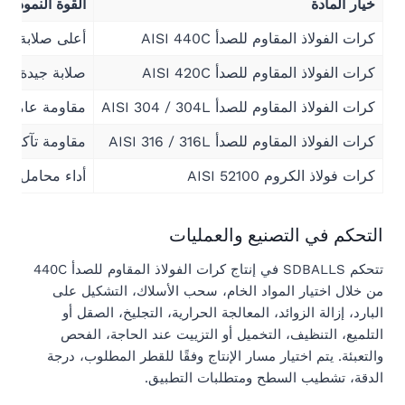
خيار المادة
القوة النموذجية
كرات الفولاذ المقاوم للصدأ AISI 440C
أعلى صلابة بين
كرات الفولاذ المقاوم للصدأ AISI 420C
صلابة جيدة ومق
كرات الفولاذ المقاوم للصدأ AISI 304 / 304L
مقاومة عامة جي
كرات الفولاذ المقاوم للصدأ AISI 316 / 316L
مقاومة تآكل أف
كرات فولاذ الكروم AISI 52100
أداء محامل عال
التحكم في التصنيع والعمليات
تتحكم SDBALLS في إنتاج كرات الفولاذ المقاوم للصدأ 440C
من خلال اختيار المواد الخام، سحب الأسلاك، التشكيل على
البارد، إزالة الزوائد، المعالجة الحرارية، التجليخ، الصقل أو
التلميع، التنظيف، التخميل أو التزييت عند الحاجة، الفحص
والتعبئة. يتم اختيار مسار الإنتاج وفقًا للقطر المطلوب، درجة
الدقة، تشطيب السطح ومتطلبات التطبيق.