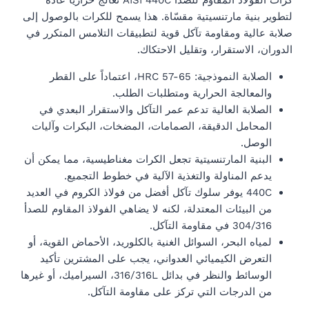
كرات الفولاذ المقاوم للصدأ AISI 440C تُعالج حرارياً عادةً
لتطوير بنية مارتنسيتية مقسّاة. هذا يسمح للكرات بالوصول إلى
صلابة عالية ومقاومة تآكل قوية لتطبيقات التلامس المتكرر في
الدوران، الاستقرار، وتقليل الاحتكاك.
الصلابة النموذجية: HRC 57-65، اعتماداً على القطر
والمعالجة الحرارية ومتطلبات الطلب.
الصلابة العالية تدعم عمر التآكل والاستقرار البعدي في
المحامل الدقيقة، الصمامات، المضخات، البكرات وآليات
الوصل.
البنية المارتنسيتية تجعل الكرات مغناطيسية، مما يمكن أن
يدعم المناولة والتغذية الآلية في خطوط التجميع.
440C يوفر سلوك تآكل أفضل من فولاذ الكروم في العديد
من البيئات المعتدلة، لكنه لا يضاهي الفولاذ المقاوم للصدأ
304/316 في مقاومة التآكل.
لمياه البحر، السوائل الغنية بالكلوريد، الأحماض القوية، أو
التعرض الكيميائي العدواني، يجب على المشترين تأكيد
الوسائط والنظر في بدائل 316/316L، السيراميك، أو غيرها
من الدرجات التي تركز على مقاومة التآكل.