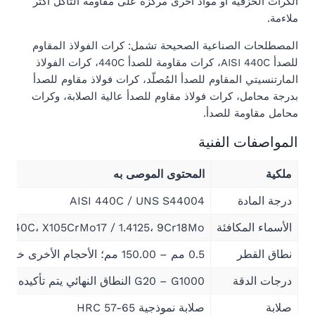
الكرات الخزفية أو مواد أخرى مركزة على مقاومة التآكل أكثر
ملاءمة.
المصطلحات الصناعية الصحيحة تشمل: كرات الفولاذ المقاوم
للصدأ AISI 440C، كرات مقاومة للصدأ 440C، كرات الفولاذ
المارتنسيتي المقاوم للصدأ المُصلّد، كرات فولاذ مقاوم للصدأ
بدرجة محامل، كرات فولاذ مقاوم للصدأ عالية الصلابة، وكرات
محامل مقاومة للصدأ.
المواصفات الفنية
ملكية
المحتوى الموصى به
درجة المادة
AISI 440C / UNS S44004
الأسماء المكافئة
SUS440C، X105CrMo17 / 1.4125، 9Cr18Mo، فولاذ مارتنسيتي مقاوم للصدأ 
نطاق القطر
0.5 مم – 150.00 مم؛ الأحجام الأخرى خاضعة لتأكيد الإنتاج
درجات الدقة
G20 – G1000 النطاق النهائي يتم تأكيده حسب الحجم ومواصفات الطلب
صلابة
صلابة نموذجية HRC 57-65