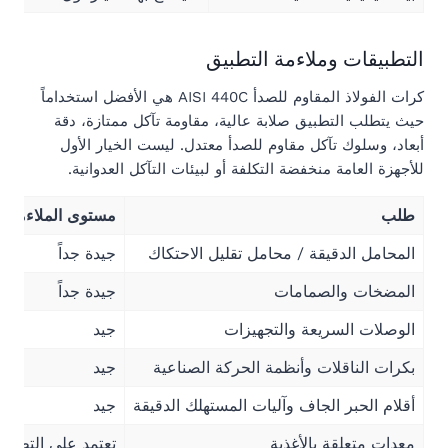
التطبيقات وملاءمة التطبيق
كرات الفولاذ المقاوم للصدأ AISI 440C هي الأفضل استخداماً
حيث يتطلب التطبيق صلابة عالية، مقاومة تآكل ممتازة، دقة
أبعاد، وسلوك تآكل مقاوم للصدأ معتدل. ليست الخيار الأول
للأجهزة العامة منخفضة التكلفة أو لبيئات التآكل العدوانية.
طلب
مستوى الملاءمة
المحامل الدقيقة / محامل تقليل الاحتكاك
جيدة جداً
المضخات والصمامات
جيدة جداً
الوصلات السريعة والتجهيزات
جيد
بكرات الناقلات وأنظمة الحركة الصناعية
جيد
أقلام الحبر الجاف وآليات المستهلك الدقيقة
جيد
معدات متعلقة بالأغذية
تعتمد على التطبيق