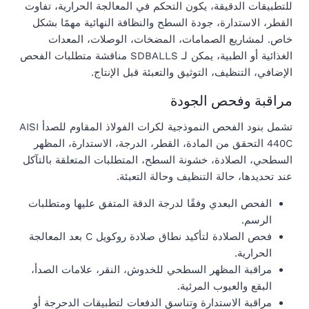
للتطبيقات الدقيقة، يكون التحكم في المعالجة الحرارية، تفاوت
القطر، الاستدارة، جودة السطح والنظافة النهائية مهمًا بشكل
خاص. لمشاريع الصمامات، المضخات، الوصلات، المعدات
الغذائية أو الطبية، يمكن لـ SDBALLS مناقشة متطلبات الفحص
الإضافي، التنظيف، التوثيق والتعبئة قبل الإنتاج.
مراقبة وفحص الجودة
تشمل بنود الفحص النموذجية لكرات الفولاذ المقاوم للصدأ AISI
440C التحقق من المادة، القطر، الدرجة، الاستدارة، المظهر
السطحي، الصلادة، خشونة السطح، المتطلبات المتعلقة بالتآكل
عند تحديدها، حالة التنظيف وحالة التعبئة.
الفحص البعدي وفقًا لدرجة الدقة المتفق عليها ومتطلبات
الرسم.
فحص الصلادة لتأكيد نطاق صلادة روكويل C بعد المعالجة
الحرارية.
مراقبة المظهر السطحي للخدوش، النقر، علامات الصدأ،
البقع والعيوب المرئية.
مراقبة الاستدارة وتناسق الدفعات لتطبيقات الدحرجة أو