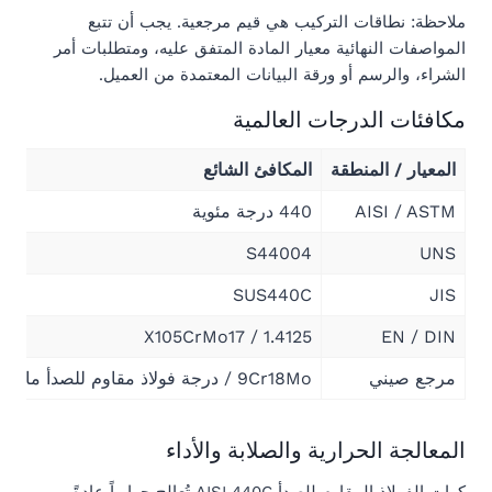
ملاحظة: نطاقات التركيب هي قيم مرجعية. يجب أن تتبع
المواصفات النهائية معيار المادة المتفق عليه، ومتطلبات أمر
الشراء، والرسم أو ورقة البيانات المعتمدة من العميل.
مكافئات الدرجات العالمية
المعيار / المنطقة
المكافئ الشائع
AISI / ASTM
440 درجة مئوية
S44004
UNS
SUS440C
JIS
X105CrMo17 / 1.4125
EN / DIN
مرجع صيني
9Cr18Mo / درجة فولاذ مقاوم للصدأ مارتنسيتي عالي الكربون والكروم ذات صلة
المعالجة الحرارية والصلابة والأداء