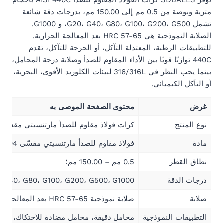
توفر SDBALLS كرات الفولاذ المقاوم للصدأ AISI 440C بأحجام
مترية وبوصة من 0.5 مم إلى 150.00 مم، بدرجات دقة شائعة
تشمل G20، G40، G80، G100، G200، G500، و G1000.
الصلابة النموذجية هي HRC 57-65 بعد المعالجة الحرارية.
للتطبيقات الرطبة، المعتدلة التآكل، أو الحرجة للتآكل، تقدم
440C توازنًا قويًا بين الأداء المقاوم للصدأ وصلابة درجة المحامل،
بينما يجب النظر في 316/316L لبيئات الكلوريد الأقوى، البحرية،
أو التآكل الكيميائي.
غرض
محتوى الصفحة الموصى به
نوع المنتج
كرات فولاذ مقاوم للصدأ مارتنسيتي مقسّى 
مادة
فولاذ مقاوم للصدأ مارتنسيتي مقسّى AISI 440C / UNS S44004
نطاق القطر
0.5 مم – 150.00 مم؛
درجات الدقة
 G40، G80، G100، G200، G500، G1000
صلابة
صلابة نموذجية HRC 57-65 بعد المعالجة الحرارية؛
التطبيقات النموذجية
محامل دقيقة، محامل مضادة للاحتكاك، مضخا