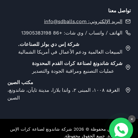
تواصل معنا
البريد الإلكتروني:
info@sdballs.com
الهاتف / واتساب / وي شات: +86 13905383198
شركة إس دي بولز للصناعات.
المبيعات العالمية ودعم الأعمال في أمريكا الشمالية
شركة شاندونغ لصناعة كرات القدم المحدودة
عمليات التصنيع ومراقبة الجودة والتصدير
مكتب الصين
الغرفة ١٠٠٨، المبنى ٢، واندا بلازا، مدينة تايآن، شاندونغ،
الصين
×
جميع الحقوق محفوظة ©
2026
شركة شاندونغ لصناعة كرات الإس
دي المحدودة. جميع الحقوق محفوظة.