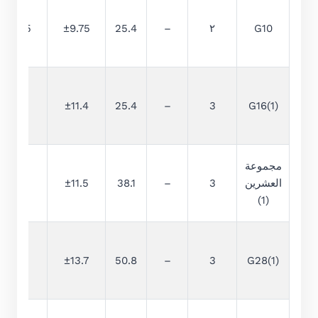
0.25
±9.75
25.4
–
٢
G10
0.4
±11.4
25.4
–
3
G16(1)
مجموعة
العشرين
3
–
38.1
±11.5
0.5
(1)
0.7
±13.7
50.8
–
3
G28(1)