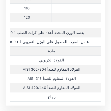
110
120
يعتمد الوزن المحدد أعلاه على كرات الصلب SAE52100 1 كجم = 2.205 رطل (الولايات المتحدة الأمريكية)
عامل الضرب للحصول على الوزن التقريبي لـ 1000 كرة بالكيلوجرام؛ بالنسبة للمواد الأخرى، كما هو موضح أدناه.
مادة
الفولاذ الكربوني
الفولاذ المقاوم للصدأ AISI 302/304
الفولاذ المقاوم للصدأ AISI 316
الفولاذ المقاوم للصدأ AISI 420/440
زجاج