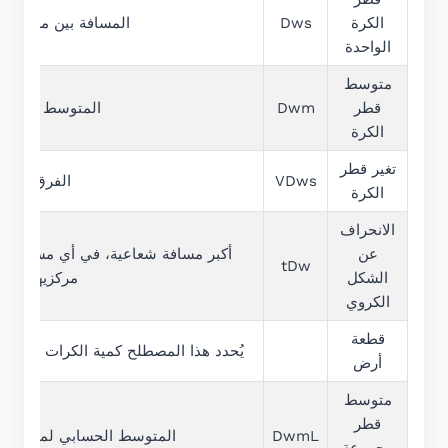
الكرة
Dws
المسافة بين مستويين
الواحدة
متوسط
قطر
Dwm
المتوسط الحسابي
الكرة
تغير قطر
VDws
الفرق بين أ
الكرة
الانحراف
عن
أكبر مسافة شعاعية، في أي مستوى اس
tDw
الشكل
مركزيهما مش
الكروي
قطعة
يُحدد هذا المصطلح كمية الكرات المصنعة
أرض
متوسط
قطر
DwmL
المتوسط الحسابي لمتوسط أ
مجموعة