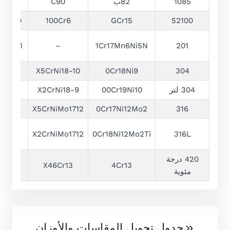
1085
82ب
C90
C85S
34A99
100Cr6
GCr15
52100
201 S 01
–
1Cr17Mn6Ni5N
201
04S15
X5CrNi18-10
0Cr18Ni9
304
304 لتر
00Cr19Ni10
X2CrNi18-9
04S11
16S16
X5CrNiMo1712
0Cr17Ni12Mo2
316
16S11
X2CrNiMo1712
0Cr18Ni12Mo2Ti
316L
420 درجة
–
X46Cr13
4Cr13
مئوية
جدول تحويل المقاسات والأوزان