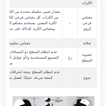
الكرات
مقدار ضمن سلسلة محددة من الكميات، و
مقياس
من الكرات. كل مقياس فرعي للكرة هو 
فرعي
–
الكرة المعني. يستخدم مصنّعو الكرات 
كروي
ومقياس الكرة، للدلالة على متوسط ق
صلابة
مقياس مقاومة الاخت
عدم انتظام السطح ذو المسافات الصغيرة
خشونة
رع
التصنيع المستخدمة و/أو عوامل أخرى. يت
السطح
سبيل الم
عدم انتظام السطح نتيجة انحرافات دورية
تموج
كسعة سرعة. عمليًا، تُفصل مكونات