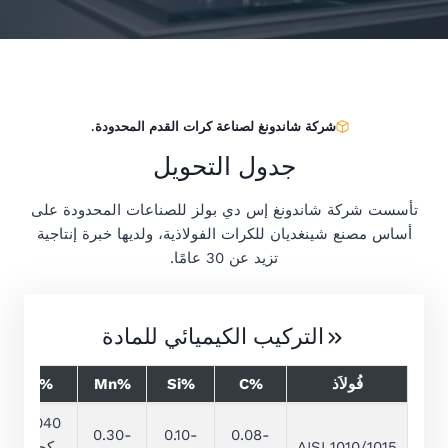
شركة شاندونغ لصناعة كرات القدم المحدودة.
جدول التحويل
تأسست شركة شاندونغ إس دي بولز للصناعات المحدودة على
أساس مصنع شينغديان للكرات الفولاذية، ولديها خبرة إنتاجية
تزيد عن 30 عامًا.
التركيب الكيميائي للمادة
فُولاَذ
%C
%Si
%Mn
%P
0.040
0.30-
0.10-
0.08-
AISI 1010/1015
كحد