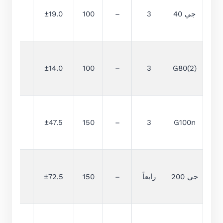
جي 40
3
–
100
±19.0
1
2
±14.0
100
–
3
G80(2)
2.5
±47.5
150
–
3
G100n
جي 200
رابعاً
–
150
±72.5
5