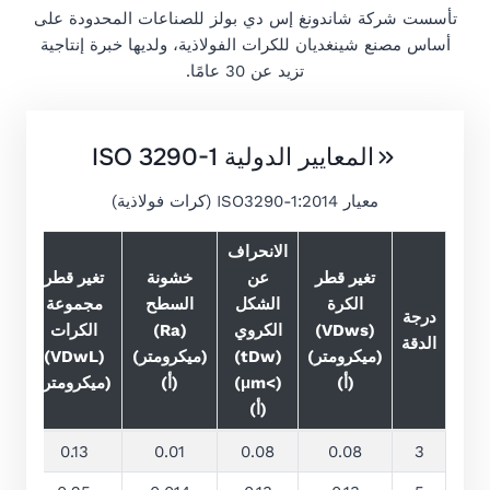
تأسست شركة شاندونغ إس دي بولز للصناعات المحدودة على
أساس مصنع شينغديان للكرات الفولاذية، ولديها خبرة إنتاجية
تزيد عن 30 عامًا.
المعايير الدولية ISO 3290-1
معيار ISO3290-1:2014 (كرات فولاذية)
الانحراف
تغير قطر
عن
خشونة
تغير قطر
الكرة
الشكل
السطح
مجموعة
فا
درجة
(VDws)
الكروي
(Ra)
الكرات
ال
الدقة
(ميكرومتر)
(tDw)
(ميكرومتر)
(VDwL)
(IG)
(أ)
(>μm)
(أ)
(ميكرومتر)
(أ)
5
0.13
0.01
0.08
0.08
3