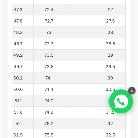
47.3
72.4
27
47.8
72.7
27.5
48.3
73
28
48.7
73.3
28.5
49.2
73.5
29
49.7
73.8
29.5
50.2
74.1
30
50.6
74.4
30.5
×
51.1
74.7
31
51.6
74.9
31.5
52
75.2
32
52.5
75.5
32.5