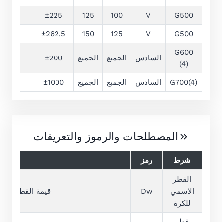
38
±225
125
100
V
G500
44
±262.5
150
125
V
G500
G600
السادس
الجميع
الجميع
±200
–
(4)
G700(4)
السادس
الجميع
الجميع
±1000
–
المصطلحات والرموز والتعريفات
شرط
رمز
القطر
الاسمي
Dw
قيمة القطر المس
للكرة
قطر