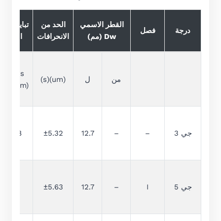
القطر الاسمي
الحد من
تباين قطر
درجة
فصل
Dw (مم)
الانحرافات
الكرة
VDws
من
ل
(um)(s)
Max(um)
جي 3
–
–
12.7
±5.32
0.08
جي 5
I
–
12.7
±5.63
0.13