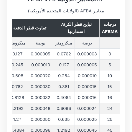
معايير AFBA (الولايات المتحدة الأمريكية)
درجات
تباين قطر الكرة/
ال
تفاوت قطر الدفعة
AFBMA
استدارتها
بوصة
ميكرومتر
بوصة
ميكرومتر
03
0.127
0.000005
0.0762
0.000003
3
05
0.245
0.000010
0.127
0.000005
5
10
0.508
0.000020
0.254
0.000010
10
10
0.762
0.000030
0.381
0.000015
15
10
0.8128
0.000032
0.4064
0.000016
16
10
1.2192
0.000048
0.6096
0.000024
24
20
1.27
0.000050
0.635
0.000025
25
30
2.4384
0.000096
1.2192
0.000045
45