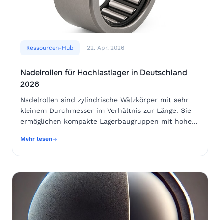
Ressourcen-Hub
22. Apr. 2026
Nadelrollen für Hochlastlager in Deutschland
2026
Nadelrollen sind zylindrische Wälzkörper mit sehr kleinem Durchmesser im Verhältnis zur Länge. Sie ermöglichen kompakte Lagerbaugruppen mit hoher radialer Tragfähigkeit, geringer Bauhöhe und guter Steifigkeit. Für den deutschen Markt sind sie besonders relevant in Getrieben, E-Mobilitätsantrieben, Robotikachsen, Landmaschinen, Werkzeugmaschinen, Fördertechnik, Medizintechnik und kompakten Hydrauliksystemen. Wer 2026 eine zuverlässige Lagerlösung auslegt, sollte nicht nur den Außendurchmesser betrachten, sondern auch Werkstoff, Härte, Oberflächenrauheit, Rundheit, Längenstreuung, Profilierung, Schmierung, Abdichtung, Käfigführung und die Qualität der Gegenlaufbahnen bewerten.Die wichtigste Entscheidung lautet: Chromstahl für hohe Tragfähigkeit und wirtschaftliche Serienanwendungen oder Edelstahl für Korrosionsschutz, feuchte Umgebungen und hygienische Anwendungen. In vielen deutschen Industrieclustern, etwa Stuttgart, Nürnberg, München, Hannover, Hamburg, Bremen, Dortmund und Leipzig, wird außerdem stärker auf Rückverfolgbarkeit, dokumentierte Qualitätsprüfungen und stabile Lieferketten geachtet. Kompakte Hochlast-Lagerbaugruppen müssen kleiner, leiser, langlebiger und energieeffizienter werden. Genau deshalb gewinnen präzise Nadelrollen mit kontrollierter Geometrie und definierter Oberflächenqualität an Bedeutung.Für Einkäufer und Konstrukteure gilt: Die beste Nadelrolle ist nicht automatisch die härteste oder günstigste. Entscheidend ist die abgestimmte Kombination aus Last, Geschwindigkeit, Schmierstoff, Temperatur, Verschmutzungsrisiko, Montageverfahren und Wellen- beziehungsweise Gehäusewerkstoff. Eine gut ausgelegte Nadelrollenlagerung kann Bauraum sparen, Reibungsverluste reduzieren und Wartungsintervalle verlängern. Eine schlecht ausgelegte Baugruppe fällt hingegen häufig durch Pittingschäden, Kantenpressung, Fressspuren, Verschleiß oder Nadelschlupf aus.In Deutschland steigt die Nachfrage nach kompakten Hochlast-Lagerbaugruppen, weil Maschinen dichter konstruiert werden, Antriebe höhere Leistungsdichten erreichen und Anlagenbetreiber weniger Stillstand akzeptieren. Nadelrollen eignen sich besonders für Lagerstellen, an denen radial hohe Lasten wirken, aber axial oder radial wenig Platz verfügbar ist. Typische Beispiele sind Planetenradlager in Getrieben, Schwenkmechanismen in Baumaschinen, Kurbeltriebe, Kupplungen, Druckmaschinen, Gabelstapler, elektrische Achsantriebe und kompakte Umlenkrollen.Die deutschen Fertigungsstandorte rund um Baden-Württemberg und Bayern setzen Nadelrollen häufig in Präzisionsantrieben, Werkzeugmaschinen und Automatisierungssystemen ein. In Nordrhein-Westfalen, Niedersachsen und Sachsen-Anhalt sind Anwendungen in Fördertechnik, Stahlverarbeitung, Windkraftzulieferung und schwerer Industrie verbreitet. Die Häfen Hamburg, Bremerhaven und Duisburg als größter Binnenhafen Europas spielen eine wichtige Rolle für Import, Konsolidierung und Weiterverteilung von Wälzkörpern und Lagerkomponenten. Für internationale Lieferketten ist daher nicht nur die technische Spezifikation wichtig, sondern auch die planbare Logistik.Nadelrollen werden nicht isoliert betrachtet. Sie arbeiten zusammen mit Innenring, Außenring, Käfig, Welle, Gehäuse, Schmierstoff und Dichtung. In gezogenen Hülsenlagern kann die Außenlaufbahn direkt durch einen dünnwandigen gezogenen Außenmantel gebildet werden. In massiven Lagern übernehmen geschliffene Ringe die Lastaufnahme. In manchen Sonderbaugruppen laufen Nadelrollen direkt auf einer gehärteten Welle. Diese Lösung spart Bauraum, verlangt aber eine sehr gute Wellenhärte, Oberflächenfeinheit und Formgenauigkeit.Für 2026 zeichnen sich mehrere Trends ab: mehr elektrische Antriebe mit höheren Drehzahlen, leisere Lagerungen für urbane Mobilität, bessere CO2-Bilanzen in der Beschaffung, digital dokumentierte Qualitätsdaten und eine stärkere Nutzung von Simulationsmodellen. In vielen Entwicklungsabteilungen wird die Lebensdauer nicht mehr nur über klassische Tragzahlberechnungen abgeschätzt. Zusätzlich werden Schmierfilmdicke, Mikrogeometrie, Temperaturverteilung und Partikelkontamination simuliert. Dadurch rücken die Qualität einzelner Nadelrollen und ihre Streuung innerhalb einer Charge stärker in den Fokus.AnwendungNadelrollenlösungVorteilAlternative Lösung im VergleichBewertung für DeutschlandPlanetengetriebeLange Nadelrollen mit KäfigHohe radiale Tragfähigkeit bei kleinem BauraumRillenkugellager benötigen mehr radialen RaumSehr geeignet für Automobil- und MaschinenbauclusterE-AchsantriebPräzise NadelkränzeGeringe Reibung und hohe LeistungsdichteGleitlager sind günstiger, aber wärmeempfindlicherWichtig für Standorte in Bayern und SachsenFördertechnikGezogene NadelhülsenWirtschaftlich und platzsparendMassivlager sind robuster, aber teurerGeeignet für Logistikzentren und HafenanlagenRobotikgelenkNadelrollen mit enger ToleranzHohe Steifigkeit und gute PositioniergenauigkeitKreuzrollenlager bieten höhere MomentensteifigkeitRelevant für Automatisierung in SüddeutschlandLandmaschinenAbgedichtete NadelbaugruppenBeständig gegen Schmutz und StoßlastenOffene Lager fallen bei Verschmutzung schneller ausWichtig in Niedersachsen und Schleswig-HolsteinHydraulikpumpenNadelrollen mit hoher OberflächengüteTragfähig bei kompaktem GehäuseBronzebuchsen sind toleranter, aber verschleißanfälligerGeeignet für mobile ArbeitsmaschinenDie Tabelle zeigt, dass Nadelrollen nicht nur eine einzelne Produktform darstellen, sondern eine flexible Konstruktionsplattform. Im Vergleich zu Kugellagern bieten sie bei radialer Last oft mehr Tragfähigkeit pro Bauraum. Im Vergleich zu Gleitlagern erreichen sie geringere Anlaufreibung, benötigen jedoch sauberere Laufbahnen und eine passendere Schmierung.Der Werkstoff bestimmt Härte, Ermüdungsfestigkeit, Korrosionsbeständigkeit, Wärmeverhalten und Wirtschaftlichkeit. Für klassische Nadelrollen in Hochlast-Lagerbaugruppen wird häufig Chromstahl verwendet. Er bietet eine sehr gute Kombination aus Härte, Verschleißfestigkeit und Wälzermüdungsbeständigkeit. Typische Anwendungen sind Getriebe, Maschinenbau, Antriebstechnik und allgemeine Industriebaugruppen. Chromstahl ist besonders sinnvoll, wenn die Umgebung trocken oder gut abgedichtet ist und der Hauptfokus auf hoher Tragfähigkeit liegt.Edelstahl wird gewählt, wenn Feuchtigkeit, Reinigungsmedien, Kondenswasser, chemische Einflüsse oder hygienische Anforderungen auftreten. In Deutschland betrifft dies unter anderem Lebensmitteltechnik, Verpackungsmaschinen, Medizintechnik, maritime Ausrüstung, Außenanwendungen und bestimmte Anlagen in der chemischen Industrie. Edelstahl-Nadelrollen können unter korrosiven Bedingungen deutlich länger funktionsfähig bleiben. Allerdings ist die maximale Wälzermüdungsfestigkeit je nach Sorte und Wärmebehandlung oft anders zu bewerten als bei klassischem Chromstahl.Für Einkäufer ist wichtig, nicht nur „Edelstahl“ als allgemeine Angabe zu akzeptieren. Unterschiedliche rostbeständige Stähle haben unterschiedliche Härtbarkeit, Magnetisierbarkeit, Beständigkeit und Kosten. Auch bei Chromstahl sollten Härtefenster, Gefüge, Restaustenit, Oberflächenreinheit und Maßtoleranz klar spezifiziert werden. In anspruchsvollen Baugruppen kann eine kleine Abweichung in Rundheit oder Rauheit die Geräuschentwicklung und Lebensdauer beeinflussen.KriteriumChromstahl-NadelrollenEdelstahl-NadelrollenVergleichTypische EntscheidungRadiale TragfähigkeitSehr hoch bei geeigneter WärmebehandlungHoch, aber abhängig von StahlsorteChromstahl ist meist stärker bei ErmüdungChromstahl für Getriebe und SchwerlastKorrosionsschutzBenötigt Öl, Fett oder BeschichtungsschutzDeutlich besser in feuchter UmgebungEdelstahl gewinnt bei Wasser und ReinigernEdelstahl für Hygiene und AußenbereicheKostenMeist wirtschaftlicherHöher durch Werkstoff und BearbeitungChromstahl ist serienfreundlicherChromstahl bei hoher StückzahlGeräuschverhaltenSehr gut bei enger SortierungGut bei hochwertiger OberflächeBeide benötigen präzise GeometrieEntscheidung über ToleranzklasseTemperaturverhaltenGut im üblichen IndustriebereichJe nach Sorte gut bis sehr gutWärmebehandlung ist entscheidendPrüfung der EinsatztemperaturNachhaltigkeitLange Lebensdauer spart ErsatzteileKorrosionsbeständigkeit reduziert AusfälleBeide können nachhaltig seinLebenszykluskosten vergleichenIm direkten Vergleich ist Chromstahl die bevorzugte Wahl für trockene, gut geschmierte und hoch belastete Lagerstellen. Edelstahl ist sinnvoll, wenn Korrosion das Hauptausfallrisiko darstellt. Für deutsche Betreiber mit hohen Wartungskosten ist nicht der Einkaufspreis allein entscheidend, sondern die Gesamtkosten über die Lebensdauer. Eine Nadelrolle, die in der Beschaffung günstiger ist, kann teuer werden, wenn sie Ausfallzeiten in einer Montagelinie in Wolfsburg, einer Verpackungsanlage in Köln oder einem Logistikzentrum bei Hamburg verursacht.SDBALLS Industry Corp verfügt über langjährige Erfahrung in der Herstellung präziser Stahlkugeln und verwandter Wälzkörperlösungen. Diese technologische Grundlage ist für Kunden relevant, die bei Nadelrollen ähnliche Anforderungen an Werkstoffverständnis, Härteprüfung, Sortierung und Oberflächenkontrolle stellen. Weitere Informationen zu Werkstoffen und Produktgruppen finden Interessenten über die Produktübersicht für Präzisionskomponenten.Die Tragfähigkeit einer Nadelrollenlagerung hängt von der Kontaktfläche zwischen Nadelrolle und Laufbahn ab. Weil Nadelrollen länger als Kugeln sind, verteilen sie radiale Lasten über eine größere Linienkontaktzone. Dadurch erreichen sie hohe Tragzahlen bei geringem radialem Bauraum. Gleichzeitig reagieren sie empfindlich auf Fluchtungsfehler, Kantenpressung, unzureichende Schmierung und Verformung der Umgebungskonstruktion. Für kompakte Baugruppen ist daher die Berechnung der gesamten Lagerstelle wichtiger als die isolierte Betrachtung einer einzelnen Rolle.Die statische Tragfähigkeit ist relevant, wenn hohe Lasten bei Stillstand oder langsamer Bewegung auftreten. Die dynamische Tragfähigkeit beschreibt die Er
Mehr lesen