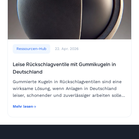
Ressourcen-Hub
22. Apr. 2026
Leise Rückschlagventile mit Gummikugeln in
Deutschland
Gummierte Kugeln in Rückschlagventilen sind eine wirksame Lösung, wenn Anlagen in Deutschland leiser, schonender und zuverlässiger arbeiten sollen. Der elastische Mantel dämpft den Aufprall auf den Ventilsitz, verbessert die Abdichtung bei wechselnden Druckverhältnissen und reduziert typische Schlaggeräusche, die bei metallischen Kugeln entstehen können. Besonders in Trinkwasseranlagen, Pumpstationen, Heiz- und Kühlkreisläufen, Abwassertechnik, Industrieprozessen und Gebäudetechnik sind solche Systeme interessant, weil sie Schließgeräusche, Vibrationen und Druckstöße verringern.Für Betreiber in Berlin, Hamburg, München, Köln, Stuttgart, Frankfurt am Main, Leipzig, Bremen und im Ruhrgebiet ist die Auswahl der richtigen Kugel nicht nur eine Frage der Geräuschminderung. Entscheidend sind Medium, Temperatur, Druck, Durchfluss, chemische Belastung, Ventilgeometrie, hygienische Anforderungen und Wartungszugänglichkeit. Eine gummierte Kugel besteht meist aus einem Kern aus Stahl, Edelstahl, Kunststoff oder einem anderen geeigneten Werkstoff und einer Beschichtung aus Elastomer. Je nach Einsatz werden NBR, EPDM, FKM, Silikon oder spezielle Mischungen verwendet.Die kurze Empfehlung lautet: Für Wasser und viele gebäudetechnische Anwendungen ist EPDM häufig geeignet, für ölhaltige Medien eher NBR, für höhere chemische oder thermische Belastung FKM. Bei korrosiven Umgebungen oder hygienischen Anforderungen kann ein Edelstahlkern sinnvoll sein. Bei niedriger Geräuschentwicklung ist eine saubere Rundheit, gleichmäßige Beschichtungsstärke und gute Haftung zwischen Kern und Gummimantel entscheidend.Wer in Deutschland langlebige leise Rückschlagventile beschaffen möchte, sollte nicht nur den Preis der Kugel betrachten, sondern die Gesamtkosten: weniger Lärm, geringere Sitzabnutzung, weniger Wasserschlag, weniger Stillstand und planbare Wartung. Für Serienfertiger, Anlagenbauer und Instandhalter ist ein Lieferpartner wichtig, der technische Beratung, stabile Fertigungsqualität und Materialauswahl aus einer Hand bietet.Rückschlagventile verhindern den Rückfluss eines Mediums. In vielen Bauarten wird eine Kugel durch den Volumenstrom angehoben oder verschoben; bei nachlassendem Durchfluss schließt sie den Sitz wieder. Eine massive Metallkugel kann dabei hörbar auf den Sitz treffen. In Pumpenräumen, Krankenhäusern, Wohngebäuden, Hotels, Laboren oder kommunalen Anlagen wird dieses Geräusch schnell zum Problem. Eine gummierte Kugel wirkt wie ein integriertes Dämpfungselement. Sie nimmt einen Teil der Bewegungsenergie auf, reduziert den harten Kontakt und senkt die Übertragung von Körperschall auf Rohrleitungen.Ein weiterer Vorteil ist die bessere Anpassung an kleine Sitzunregelmäßigkeiten. Die elastische Oberfläche kann minimale Rauheiten oder Fertigungstoleranzen ausgleichen. Dadurch verbessert sich die Dichtheit bei niedrigen Differenzdrücken. In Anlagen mit häufigen Schaltzyklen, etwa Druckerhöhungsanlagen in Mehrfamilienhäusern oder Kühlkreisläufen in Rechenzentren, kann dies den Betrieb deutlich stabilisieren.In Deutschland gewinnt dieses Thema durch strengere Anforderungen an Lärmschutz, Energieeffizienz und Betriebssicherheit an Bedeutung. Betreiber achten zunehmend darauf, dass technische Anlagen nicht nur funktionieren, sondern auch leise und wartungsarm arbeiten. In dicht bebauten Stadtlagen wie Hamburg-HafenCity, München-Schwabing, Frankfurt-Gallus oder Berlin-Mitte sind schallarme Armaturen oft Teil der Gebäudeplanung. Auch in Industrieclustern wie dem Rhein-Main-Gebiet, dem Chemiedreieck Mitteldeutschland, dem Raum Stuttgart oder dem Duisburger Hafen spielen ruhige und robuste Fluidtechnikkomponenten eine wichtige Rolle.Gummierte Kugeln sind besonders nützlich in:Trinkwasser- und Brauchwasseranlagen mit schwankendem Durchfluss Pumpstationen in kommunalen Wasser- und Abwassernetzen Heizungs-, Klima- und Kälteanlagen in Gebäuden Industrieprozessen mit pulsierenden Förderströmen Schiffsausrüstung und Hafenanlagen in Hamburg, Bremen und Rostock landwirtschaftlichen Beregnungs- und Dosiersystemen chemischen Nebenprozessen mit geeigneter Elastomerauswahl AnwendungTypisches ProblemGummierte KugelMetallkugel im VergleichNutzen für BetreiberGebäudetechnikSchließgeräusche in RohrleitungenDämpft den SitzkontaktHärterer AufprallMehr Wohn- und ArbeitskomfortPumpstationDruckstöße nach PumpenstoppSanfteres SchließenHöhere Stoßspitzen möglichSchutz von Pumpen und RohrnetzAbwassertechnikFeststoffe und wechselnde StrömeElastische DichtflächeKann lauter und empfindlicher seinStabilerer BetriebKühlkreislaufHäufige SchaltzyklenGeringere SitzabnutzungMehr KontaktverschleißLängere WartungsintervalleIndustrieanlageVibrationen und GeräuschübertragungReduziert KörperschallÜberträgt Schall stärkerRuhigere ProduktionSchiff und HafenKorrosion und begrenzter BauraumMit passendem Kern anpassbarHohe Masse, harter KontaktBessere Anpassung an EinsatzortDie Tabelle zeigt, dass die gummierte Kugel nicht nur akustische Vorteile bringt. Sie beeinflusst Dichtheit, Lebensdauer, Wartung und Systemschutz. Der Vorteil ist besonders groß, wenn das Ventil häufig schließt oder die Anlage empfindlich auf Druckspitzen reagiert.Die Materialauswahl bestimmt, ob eine gummierte Kugel dauerhaft leise und dicht arbeitet. Der Kern sorgt für Gewicht, Formstabilität und Bewegungsverhalten. Die Beschichtung übernimmt Abdichtung, Dämpfung und Medienkontakt. Beide Komponenten müssen zusammenpassen. Eine schwere Kugel schließt sicher, kann aber mehr Aufprallenergie erzeugen. Eine leichte Kugel reagiert schnell, kann jedoch bei starken Strömungen anders geführt werden. Der Gummimantel muss fest haften, darf sich nicht ablösen und muss gegen Medium, Temperatur und Reinigungsverfahren beständig sein.Bei Wasseranwendungen wird häufig EPDM eingesetzt, da es gegen heißes Wasser, Dampfanteile und viele wässrige Medien gut beständig ist. Für Mineralöle, Fette oder Kraftstoffe ist NBR meist passender. FKM bietet hohe Beständigkeit gegen viele Chemikalien und höhere Temperaturen, ist aber kostenintensiver. Silikon kann bei speziellen Temperatur- oder Hygieneanforderungen interessant sein, besitzt aber nicht in jeder mechanischen Anwendung die beste Abriebfestigkeit.Der Kern kann aus Kohlenstoffstahl, Chromstahl, Edelstahl, Kunststoff oder Keramik bestehen. In vielen industriellen Anwendungen sind Stahlkerne wirtschaftlich und stabil. Bei Korrosionsgefahr oder Trinkwassernähe kann Edelstahl bevorzugt werden. Kunststoffkerne reduzieren Masse und Geräusch, müssen aber die notwendige Maßhaltigkeit und Festigkeit erfüllen. Keramische Kerne sind hart und chemisch beständig, werden aber aufgrund anderer Stoß- und Kostenprofile gezielt eingesetzt.SDBALLS verfügt über langjährige Erfahrung in der Herstellung präziser Stahlkugeln in unterschiedlichen Güteklassen und kann diese Grundlage mit kundenspezifischer Beschaffung weiterer Kugelwerkstoffe verbinden. Für leise Ventilanwendungen ist dies wichtig, weil Rundheit, Oberflächengüte und Maßkonstanz des Kerns die Gleichmäßigkeit der Beschichtung beeinflussen. Informationen zu Qualitätsgrundlagen finden Einkäufer auf der Seite zur technischen Qualitätssicherung.WerkstoffStärkeGrenzeGeeignete MedienVergleichshinweisEPDM-BeschichtungSehr gut bei Wasser und WärmeSchwach bei ÖlenTrinkwasser, Heizung, KühlungLeiser und dichter als blanker Stahl bei WasserNBR-BeschichtungGut bei Öl und FettBegrenzt bei Ozon und hoher WärmeÖlhaltige FlüssigkeitenBesser als EPDM bei öligen MedienFKM-BeschichtungHohe Chemikalien- und WärmebeständigkeitHöhere KostenChemische ProzesseBeständiger als NBR bei anspruchsvollen MedienSilikonbeschichtungBreiter TemperaturbereichMechanisch nicht immer optimalSpezial- und HygienebereicheWeicher, aber nicht immer abriebfesterEdelstahlkernKorrosionsbeständigTeurer als KohlenstoffstahlWasser, Hygiene, AußenanlagenLanglebiger als einfacher Stahl in feuchter UmgebungKunststoffkernGeringe MasseBegrenzte Druck- und TemperaturfestigkeitLeichte Ventile, SonderlösungenLeiser, aber weniger massiv als MetallDie Auswahl sollte immer mit den realen Betriebsdaten erfolgen: Medium, Druck, Temperatur, Strömungsgeschwindigkeit, Taktzahl, Einbaulage und Reinigungschemie. Für Deutschland sind zusätzlich Normen, Trinkwasseranforderungen, Betreiberfreigaben und Dokumentationspflichten zu berücksichtigen.Geräusche in Rückschlagventilen entstehen durch mehrere Mechanismen: Aufprall des Schließelements, turbulente Strömung, Kavitation, Rohrleitungsschwingung und Druckstoß. Eine gummierte Kugel reduziert vor allem das Kontaktgeräusch und Teile des Körperschalls. Sie ersetzt jedoch keine fachgerechte Auslegung. Ein falsch dimensioniertes Ventil kann auch mit Gummikugel laut sein, wenn die Strömungsgeschwindigkeit zu hoch ist oder das Ventil ständig flattert.In der Praxis können leise Kugelrückschlagventile mit elastischer Dichtkugel deutlich niedrigere wahrgenommene Schließgeräusche erzeugen als metallische Ausführungen. Die tatsächlichen Werte hängen von Rohrmaterial, Nennweite, Pumpenkennlinie, Medium und Einbauumgebung ab. In einem Betonpumpenraum in Frankfurt können andere Schallwerte auftreten als in einer Leichtbauinstallation in einem Hotel in München oder in einer Laboranlage in Heidelberg.VentilbauartTypischer GeräuscheindruckSchließverhaltenGummierte Kugel im VergleichGeeignete EinsatzlageKugelrückschlagventil mit MetallkugelDeutlich hörbarer AnschlagRobust, aber hartGummikugel meist leiserUnkritische IndustrieumgebungKugelrückschlagventil mit gummierter KugelGedämpfter SchließtonWeicher SitzkontaktVorteil bei Lärm und DichtheitGebäude, Pumpen, WassertechnikKlappenrückschlagventilKann bei Rückschlag laut seinSchnelle Bewegung der KlappeGummikugel oft ruhiger bei kleinen NennweitenGrößere Leitungen, passende AuslegungFederbelastetes VentilKontrollierter, aber federabhängigSchnelles SchließenGummikugel punktet durch einfache DämpfungDrucksysteme mit klarer KennlinieHubrückschlagventilMittlere GeräuschentwicklungGeführter HubGummikugel kann weniger Sitzsch
Mehr lesen