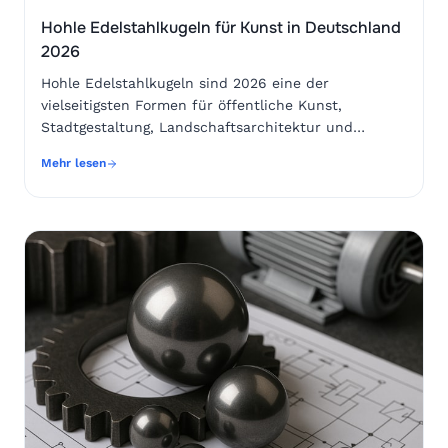
Hohle Edelstahlkugeln für Kunst in Deutschland
2026
Hohle Edelstahlkugeln sind 2026 eine der vielseitigsten Formen für öffentliche Kunst, Stadtgestaltung, Landschaftsarchitektur und repräsentative Außenanlagen in Deutschland. Sie verbinden eine klare geometrische Wirkung mit hoher Witterungsbeständigkeit, guter statischer Planbarkeit und vielfältigen Oberflächenoptionen. Für Plätze in Berlin, München, Hamburg, Köln, Düsseldorf, Stuttgart, Frankfurt am Main, Leipzig oder Nürnberg eignen sie sich als einzelne Großskulptur, als Kugelgruppe, als reflektierendes Wasserobjekt, als Lichtinstallation oder als Teil einer interaktiven Aufenthaltsfläche.Für den deutschen Markt sind besonders die Werkstoffe 304 und 316 beziehungsweise vergleichbare europäische Qualitäten relevant. Edelstahl 304 ist für viele urbane Innen- und Außenbereiche geeignet, während 316 bei Küstenlage, Streusalz, Industrieatmosphäre oder dauerhaft feuchter Umgebung die bessere Wahl ist. Die Oberfläche sollte nicht nur nach Aussehen, sondern auch nach Reinigbarkeit, Blendwirkung, Vandalismusrisiko und langfristigem Pflegeaufwand ausgewählt werden. Spiegelpolitur erzeugt starke visuelle Effekte, satinierte oder gebürstete Flächen wirken ruhiger und sind in stark frequentierten Bereichen oft praktischer.Die wichtigsten Kaufentscheidungen betreffen Durchmesser, Wandstärke, Fertigungstoleranz, Nahtbearbeitung, Befestigungskonzept, Transport, Montage und Dokumentation. Für öffentliche Projekte in Deutschland sollten Planer frühzeitig Statik, Windlast, Befestigungspunkte, Fundament, Diebstahlschutz, Brandschutzumfeld, Verkehrssicherheit und Wartungszugang berücksichtigen. Eine hohle Edelstahlkugel ist zwar leichter als eine massive Kugel, doch große Durchmesser entwickeln erhebliche Hebelkräfte und müssen professionell verankert werden.Als integrierter Liefer- und Fertigungspartner unterstützt SDBALLS seit vielen Jahren internationale Kunden mit Präzisionskugeln, Edelstahlkugeln und Beschaffungslösungen für unterschiedliche Kugelmaterialien. Für Kunst- und Architekturprojekte bedeutet dies: technische Beratung, materialgerechte Auswahl, stabile Fertigungsprozesse, Qualitätsprüfung und koordinierte Lieferung an europäische Projektstandorte können aus einer Hand organisiert werden.KriteriumHohle EdelstahlkugelMassive MetallkugelKunststoffkugelBewertung für öffentliche KunstGewichtDeutlich reduziertSehr hochSehr niedrigHohlkugeln erleichtern Transport und MontageOptische WertigkeitSehr hochHochJe nach Material mittelEdelstahl wirkt dauerhaft repräsentativWitterungsbeständigkeitSehr gut bei richtiger LegierungGut bis sehr gutAbhängig von UV-StabilitätEdelstahl ist für deutsche Außenräume geeignetStatische PlanungGut, aber Wandstärke entscheidendEinfach, jedoch schwerLeicht, aber oft weniger robustHohlkugeln bieten ein gutes Verhältnis von Wirkung zu GewichtOberflächenvielfaltSpiegelnd, matt, gebürstet, farbigÄhnlich, aber aufwendigerLackiert oder durchgefärbtEdelstahl bietet hohe gestalterische FreiheitLebenszykluskostenGünstig bei guter PflegeHöhere MontagekostenHäufigere Erneuerung möglichFür kommunale Budgets oft langfristig attraktivDie Tabelle zeigt, warum hohle Edelstahlkugeln für Deutschland häufig die ausgewogene Lösung darstellen: Sie sind leichter als massive Metallobjekte, langlebiger als viele Kunststoffalternativen und gestalterisch hochwertig genug für repräsentative öffentliche Räume.Öffentliche Kunst in Deutschland entwickelt sich zunehmend von rein dekorativen Objekten zu integrierten Stadtraumelementen. Hohle Edelstahlkugeln können dabei eine skulpturale, funktionale oder atmosphärische Rolle übernehmen. In Fußgängerzonen dienen sie als Blickfang und Orientierungspunkt. Vor Rathäusern, Museen, Hochschulen oder Unternehmenszentralen schaffen sie Wiedererkennbarkeit. In Parks und Uferzonen wirken sie als reflektierende Landschaftselemente, die Himmel, Bäume, Wasser und Passanten aufnehmen.In Berlin lassen sich solche Kugeln etwa in offenen Plätzen, Kulturarealen oder modernen Quartiersentwicklungen einsetzen. Hamburg und Bremen profitieren von maritimen Bezügen, wobei Edelstahl 316 wegen salzhaltiger Luft und hoher Feuchtigkeit besonders sinnvoll sein kann. In München, Stuttgart und Frankfurt am Main sind repräsentative Firmenareale, Messeflächen, Bankenviertel und Mobilitätsknoten typische Einsatzorte. Im Ruhrgebiet, etwa in Essen, Dortmund oder Duisburg, können Edelstahlkugeln industrielle Geschichte mit zeitgenössischer Formensprache verbinden.Beliebt sind Installationen aus mehreren Kugeln unterschiedlicher Größe. Eine Kugelgruppe kann Bewegung, Gemeinschaft, Umlaufbahnen oder topografische Muster darstellen. Werden die Kugeln teilweise in Bodenflächen eingebettet, entsteht eine ruhige, fast landschaftliche Wirkung. Auf Stelen montiert erzeugen sie dagegen Höhe und Sichtbarkeit. In Wasserbecken können sie durch Spiegelung und leise Bewegung besonders lebendig erscheinen. Mit integrierter Beleuchtung oder externer Anstrahlung wird die Installation auch abends wirksam, was für Innenstädte, Bahnhofsbereiche und Kulturmeilen wichtig ist.Für die Anwendung in Schulen, Universitäten und Bildungsparks kann die Kugelform symbolisch für Wissenschaft, Planeten, Teilchen, Netzwerke oder globale Zusammenarbeit stehen. In Gesundheits- und Kurorten wirken matte Edelstahlkugeln beruhigend und hygienisch. In Einkaufsstraßen oder vor Hotels schaffen spiegelpolierte Varianten eine hohe Aufenthaltsqualität, weil Besucher die Umgebung aus ungewöhnlichen Perspektiven erleben und fotografieren.Die Entscheidung für eine bestimmte Anwendung sollte immer vom Nutzungskontext ausgehen. Ein Objekt in einer ruhigen Parkanlage darf empfindlicher und stärker spiegelnd sein als eine Kugel in einer stark frequentierten Innenstadtlage. Bei Kinderkontakt sind Kantenfreiheit, sichere Verankerung, Temperaturverhalten bei Sonneneinstrahlung und einfache Reinigung besonders wichtig. Bei Verkehrsnähe sind Blendwirkung, Sichtachsen und Abstand zu Fahrbahnen zu prüfen.AnwendungEmpfohlene KugelartOberflächeVorteil gegenüber AlternativenBesondere PlanungspunkteStadtplatzGroßformatige HohlkugelSpiegelpoliert oder satiniertStärkere Fernwirkung gegenüber flachen ObjektenWindlast, Fundament, BlendungParkanlageKugelgruppeMatt oder gebürstetRobuster als lackierte DekorationRasenpflege, Entwässerung, VandalismusschutzWasserbeckenGeschlossene EdelstahlkugelPoliertHöhere Korrosionsbeständigkeit als normaler StahlWasserchemie, Dichtheit, ZugangMuseumsumfeldPräzise gefertigte DesignkugelFeinschliff oder SpiegelReduzierte Formensprache gegenüber figürlichen ObjektenKuratorisches Konzept, LichtführungFirmencampusIndividuell gravierte KugelGebürstet mit LogoWertiger als KunststoffbeschilderungMarkenwirkung, BesucherführungVerkehrsknotenRobuste Hohlkugel mit verdeckter MontageSatin mattWeniger pflegeintensiv als HochglanzSicherheitsabstand, Reinigung, AnprallschutzDiese Gegenüberstellung verdeutlicht, dass keine Oberfläche und keine Bauart für alle Orte ideal ist. Je öffentlicher und stärker belastet der Standort, desto wichtiger werden robuste Oberflächen, sichere Befestigungen und einfache Wartung.Die Wahl des Werkstoffs bestimmt Lebensdauer, Pflegeaufwand und Risikoprofil einer öffentlichen Installation. Edelstahl wird in Deutschland wegen seiner Korrosionsbeständigkeit, Recyclingfähigkeit und hochwertigen Optik geschätzt. Für hohle Kugeln kommen vor allem austenitische Edelstahlqualitäten zum Einsatz. Werkstoff 304 beziehungsweise vergleichbare Güten sind in vielen normalen Stadtumgebungen geeignet. Für Standorte mit Chloriden, Tausalz, Küstennähe oder industrieller Belastung sollte 316 oder eine vergleichbare höher korrosionsbeständige Qualität geprüft werden.Deutschland hat unterschiedliche Umgebungsbedingungen. An Nordsee und Ostsee, etwa in Hamburg, Kiel, Lübeck, Rostock, Bremerhaven oder Wilhelmshaven, wirken salzhaltige Luft und Feuchtigkeit. In süddeutschen Städten gibt es starke Temperaturwechsel, UV-Belastung und Winterdienst mit Streusalz. In Industrie- und Logistikregionen wie Duisburg, Mannheim, Ludwigshafen oder dem Hamburger Hafen können Luftschadstoffe und Staub die Oberfläche stärker beanspruchen. Diese Bedingungen sprechen für eine bewusst ausgewählte Legierung und eine Oberfläche, die regelmäßig gereinigt werden kann.Oberflächenoptionen reichen von hochglanzpoliert über satiniert und gebürstet bis zu glasperlengestrahlt, farbig beschichtet oder strukturiert. Spiegelpolierte Edelstahlkugeln sind besonders auffällig. Sie erzeugen eine dynamische Beziehung zwischen Objekt und Umgebung. Gleichzeitig zeigen sie Fingerabdrücke, Wasserflecken und Kratzer stärker. Satinierte und gebürstete Oberflächen sind zurückhaltender und verzeihen Gebrauchsspuren besser. Glasperlengestrahlte Flächen reduzieren Reflexionen und können in Gedenkorten, ruhigen Höfen oder Kliniklandschaften angemessen sein.Eine wichtige technische Frage ist die Nahtbearbeitung. Hohle Kugeln entstehen häufig aus Halbschalen, die verschweißt und anschließend geschliffen oder poliert werden. Bei hochwertigen Kunstobjekten sollte die Schweißnaht optisch möglichst unsichtbar sein oder bewusst als gestalterische Linie geplant werden. Die Innen- und Außenbearbeitung muss zur geplanten Montage passen. Werden Gewindebuchsen, Platten, Flansche oder verdeckte Anker integriert, sollten diese Elemente aus kompatiblen Werkstoffen bestehen, um Kontaktkorrosion zu vermeiden.SDBALLS verfügt über langjährige Erfahrung mit Stahl- und Edelstahlkugeln unterschiedlicher Präzisionsanforderungen. Diese technologische Grundlage ist für Architektur- und Kunstprojekte wertvoll, weil Rundheit, Oberfläche, Maßhaltigkeit und Materialkonstanz nicht nur industrielle Kennwerte sind, sondern auch die visuelle Qualität einer großen Kugel beeinflussen. Über die Seite Qualität und technische Prüfung erhalten Einkäufer einen Einblick in Qualitätsorientierung, Prüfprozesse und technische Standards.OptionTypische WirkungVorteileNachteile gegenüber anderer OptionGeeignete StandorteEdelstahl 304Universell un
Mehr lesen