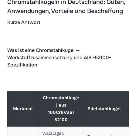
Chromstahlkugeln in Deutschland: Güten,
Anwendungen, Vorteile und Beschaffung
Kurze Antwort
Was ist eine Chromstahlkugel —
Werkstoffzusammensetzung und AISI-52100-
Spezifikation
Chromstahlkuge
l aus
Merkmal
Edelstahlkugel
100Cr6/AISI
52100
Wälzlager,
Chr