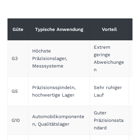
V
Güte
Typische Anwendung
Vorteil
Extrem
Höchste
Kos
geringe
G3
Präzisionslager,
ta
Abweichunge
Messsysteme
sin
n
Bes
Präzisionsspindeln,
Sehr ruhiger
G5
be
hochwertige Lager
Lauf
An
Guter
Automobilkomponente
Au
G10
Präzisionssta
n, Qualitätslager
vo
ndard