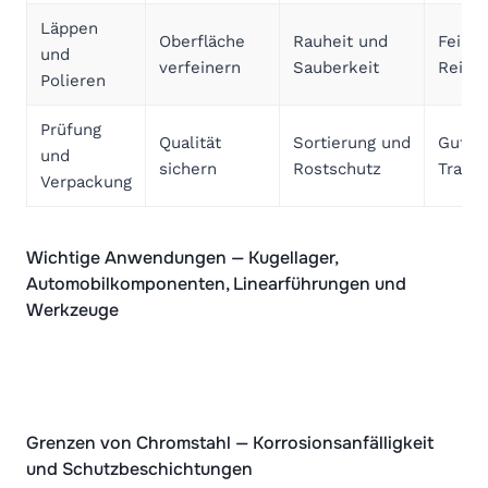
Läppen
Oberfläche
Rauheit und
Feine 
und
verfeinern
Sauberkeit
Reibu
Polieren
Prüfung
Qualität
Sortierung und
Gute 
und
sichern
Rostschutz
Trans
Verpackung
Wichtige Anwendungen — Kugellager,
Automobilkomponenten, Linearführungen und
Werkzeuge
Grenzen von Chromstahl — Korrosionsanfälligkeit
und Schutzbeschichtungen