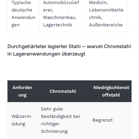
Typische
Automobilzulief
Medizin,
Be
deutsche
erer,
Lebensmittelte
g n
Anwendun
Maschinenbau,
chnik,
Le
gen
Lagertechnik
Außenbereiche
Durchgehärteter legierter Stahl — warum Chromstahl
in Lageranwendungen überzeugt
Anforder
Niedrigkohlenst
Chromstahl
ung
offstahl
Sehr gute
Wälzerm
Beständigkeit bei
Begrenzt
üdung
richtiger
Schmierung