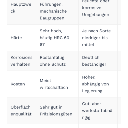
Feuchte oder
Hauptzwe
Führungen,
Här
korrosive
ck
mechanische
Ede
Umgebungen
Baugruppen
Kor
Sehr hoch,
Je nach Sorte
Für
Härte
häufig HRC 60–
niedriger bis
Ch
67
mittel
üb
Korrosions
Rostanfällig
Deutlich
Um
verhalten
ohne Schutz
beständiger
übe
Höher,
Meist
Chr
Kosten
abhängig von
wirtschaftlich
gro
Legierung
Gut, aber
Oberfläch
Sehr gut in
Bei
werkstoffabhä
enqualität
Präzisionsgüten
gef
ngig