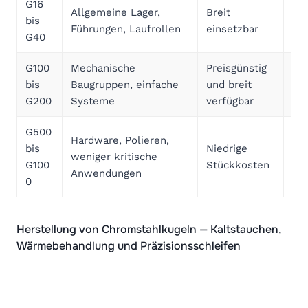
G16
Allgemeine Lager,
Breit
bis
Wir
Führungen, Laufrollen
einsetzbar
G40
G100
Mechanische
Preisgünstig
Nic
bis
Baugruppen, einfache
und breit
Dr
G200
Systeme
verfügbar
G500
Hardware, Polieren,
bis
Niedrige
Deu
weniger kritische
G100
Stückkosten
Prä
Anwendungen
0
Herstellung von Chromstahlkugeln — Kaltstauchen,
Wärmebehandlung und Präzisionsschleifen