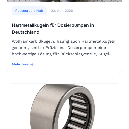
Ressourcen-Hub
22. Apr. 2026
Hartmetallkugeln für Dosierpumpen in
Deutschland
Wolframkarbidkugeln, häufig auch Hartmetallkugeln genannt, sind in Präzisions-Dosierpumpen eine hochwertige Lösung für Rückschlagventile, Kugel-Sitz-Dichtungen und anspruchsvolle Förderaufgaben. Sie werden eingesetzt, wenn Stahlkugeln durch abrasive Partikel, hohe Taktzahlen, chemisch aggressive Medien oder enge Dosiertoleranzen zu schnell verschleißen. Für Betreiber in Deutschland, etwa in Chemieparks am Rhein, in der Wasseraufbereitung, in der Batteriematerialproduktion, in der Pharmaindustrie oder in Anlagen rund um Hamburg, Duisburg, Ludwigshafen, Leverkusen, Frankfurt am Main und München, steht dabei vor allem eines im Mittelpunkt: eine dauerhaft wiederholgenaue Dosierung bei geringer Leckage.Die wichtigste Auswahlentscheidung betrifft den Binder. Wolframkarbid mit Kobaltbinder bietet sehr hohe Zähigkeit und Verschleißfestigkeit, ist jedoch in manchen sauren oder oxidierenden Medien weniger beständig. Wolframkarbid mit Nickelbinder ist häufig die bessere Wahl bei korrosiven Chemikalien, Säuren, Laugen und chloridhaltigen Medien. Ebenso entscheidend sind Kugeldurchmesser, Rundheit, Oberflächengüte, Härte, Paarung mit dem Ventilsitz und die Reinigungsfähigkeit im Prozess.Für deutsche Einkäufer empfiehlt sich eine technische Spezifikation, die nicht nur den Werkstoff nennt, sondern auch Toleranzgrad, Oberflächenrauheit, Binderanteil, Dichte, Härte, Medienverträglichkeit, Prüfzeugnisse und Verpackung definiert. Bei kritischen Dosierpumpen ist der Stückpreis der Kugel meist weniger relevant als die Gesamtbetriebskosten. Eine Kugel, die Wartungsintervalle verlängert, ungeplante Stillstände reduziert und Dichtheit stabil hält, kann sich bereits nach wenigen Servicezyklen auszahlen.KriteriumWolframkarbid mit KobaltWolframkarbid mit NickelPraxisbewertung für DeutschlandVerschleißfestigkeitSehr hochSehr hochBeide Varianten eignen sich für lange LaufzeitenZähigkeitMeist höherGut, abhängig vom BinderanteilKobalt ist vorteilhaft bei StoßbelastungKorrosionsbeständigkeitMedienabhängig begrenztHäufig besserNickel ist oft sinnvoll bei ChemiedosierungEinsatz in SäurenNur nach PrüfungOft bevorzugtMedienliste und Temperatur sind entscheidendKostenOft etwas günstigerOft etwas höherKosten müssen gegen Standzeit gerechnet werdenTypischer NutzenRobuste VerschleißlösungChemisch robustere PräzisionslösungAuswahl nach Medium, Druck und TaktzahlDie Tabelle zeigt: Es gibt keine pauschal beste Hartmetallkugel. Entscheidend ist die Verbindung aus Medium, Pumpentyp, Ventilsitz, Temperatur, Druck, Partikelbelastung und geforderter Dosiergenauigkeit. Bei unklaren Medien sollte eine technische Bemusterung mit dokumentierter Prüfung erfolgen.Präzisions-Dosierpumpen arbeiten häufig mit Kugelrückschlagventilen. Bei jedem Hub öffnet und schließt die Kugel auf dem Sitz. Die Kugel muss schnell ansprechen, sauber abdichten und mechanisch stabil bleiben. Schon geringe Veränderungen an Oberfläche, Rundheit oder Durchmesser können zu Rückströmung, schwankender Dosiermenge oder erhöhtem Energiebedarf führen. Wolframkarbid ist aufgrund seiner hohen Härte, Dichte und Verschleißbeständigkeit besonders für solche Ventilfunktionen geeignet.In Deutschland werden Dosierpumpen in sehr unterschiedlichen Industrien verwendet. In der kommunalen Wasseraufbereitung dosieren sie Fällmittel, Desinfektionschemikalien oder pH-Regulatoren. In Chemieparks wie Ludwigshafen, Marl, Leverkusen oder Frankfurt-Höchst fördern sie Additive, Katalysatorlösungen, Säuren, Laugen und Prozesshilfsstoffe. In der Lebensmittel- und Getränkeindustrie werden Reinigungschemikalien, Enzyme oder Konzentrate dosiert. In der Batteriewertschöpfungskette, etwa bei Vorprodukten für Kathodenmaterialien, sind abrasive Suspensionen und korrosive Elektrolytbestandteile ein wachsendes Thema.Der Vorteil einer Wolframkarbidkugel liegt nicht nur in ihrer Härte. Ihre hohe Dichte unterstützt ein definiertes Schließverhalten. Ihre polierbare Oberfläche verbessert die Dichtlinie zum Sitz. Ihre Formstabilität hilft, die Dosiercharakteristik über lange Laufzeiten konstant zu halten. Bei sehr kleinen Dosiermengen, wie sie in Laboranlagen, Pilotanlagen, Analysentechnik oder pharmazeutischer Produktion vorkommen, kann dies den Unterschied zwischen stabiler Prozessführung und wiederkehrender Kalibrierung ausmachen.Typische Baugrößen reichen von kleinen Kugeln für Mikrodosierpumpen bis zu größeren Ventilkugeln für Prozesspumpen mit hoher Förderleistung. Neben dem Durchmesser spielen Dichte, Bindergehalt, Korngröße, Magnetisierbarkeit, Poliergrad und Maßklasse eine Rolle. In Anlagen mit strengen Reinheitsanforderungen muss zudem geprüft werden, ob Abriebpartikel, Metallionen oder Reinigungsmedien die Produktqualität beeinflussen könnten.Für den deutschen Markt sind nachvollziehbare Qualitätsnachweise wichtig. Einkäufer, Instandhalter und Anlagenbauer erwarten stabile Chargen, messbare Toleranzen, zuverlässige Liefertermine und klare Kommunikation. Besonders in exportorientierten Anlagen, die über Häfen wie Hamburg, Bremerhaven oder Rotterdam beliefert werden, zählt eine robuste Lieferkette. Ein guter Lieferant unterstützt daher nicht nur mit Kugeln, sondern auch mit technischer Beratung zur passenden Werkstoff- und Sitzpaarung.Wolframkarbidkugeln bestehen nicht ausschließlich aus Wolframkarbid. Das Hartstoffgefüge wird durch einen metallischen Binder zusammengehalten. In vielen Standardanwendungen wird Kobalt verwendet. Für chemisch anspruchsvolle Medien wird häufig Nickel gewählt. Die Entscheidung zwischen Kobalt- und Nickelbinder ist besonders wichtig, wenn Dosierpumpen mit Säuren, Laugen, chloridhaltigen Flüssigkeiten, oxidierenden Medien oder abrasiven Suspensionen arbeiten.Kobaltbinder bietet ausgezeichnete mechanische Eigenschaften. Er ist zäh, belastbar und bewährt bei abrasivem Verschleiß. In Pumpen, die Schlämme, Pigmente, Füllstoffe, Kalkmilch, Aktivkohlesuspensionen oder keramische Partikel dosieren, kann Kobalt-Hartmetall eine sehr robuste Lösung sein. Problematisch kann Kobalt jedoch in bestimmten korrosiven Umgebungen werden. Wenn das Medium den Binder angreift, verliert die Oberfläche an Integrität, und die Dichtlinie kann sich verschlechtern.Nickelbinder wird gewählt, wenn chemische Beständigkeit stärker gewichtet wird. Nickelgebundenes Wolframkarbid zeigt in vielen sauren oder alkalischen Medien bessere Widerstandsfähigkeit. Es ist daher häufig sinnvoll für chemische Dosieranlagen, Wasseraufbereitung, Oberflächentechnik, Galvanik, Abgasreinigung und Prozesschemie. Dennoch ersetzt Nickel keine Medienprüfung. Konzentration, Temperatur, Verunreinigungen, Strömungsgeschwindigkeit und Sauerstoffgehalt können das Korrosionsverhalten deutlich verändern.Für die Praxis empfiehlt sich ein Auswahlprozess in drei Stufen. Zuerst wird das Medium mit Konzentration, Temperatur und Feststoffanteil beschrieben. Danach wird die mechanische Beanspruchung bewertet: Taktzahl, Druckdifferenz, Sitzmaterial, Pumpenhub und Einbaulage. Schließlich werden Prüfungen oder Referenzerfahrungen herangezogen. Bei kritischen Anlagen in Deutschland, etwa in der kontinuierlichen Chemieproduktion, ist eine kleine Bemusterung unter realen Betriebsbedingungen oft günstiger als ein ungeplanter Anlagenstopp.AnwendungsfallBesser geeignetWarumGegenüberstellungAbrasive, wenig korrosive SuspensionKobaltbinderSehr gute Zähigkeit und VerschleißfestigkeitKobalt schlägt Nickel bei Stoß- und Partikelbelastung häufigSäurehaltige DosierungNickelbinderOft bessere chemische BeständigkeitNickel reduziert Risiko von BinderangriffChloridhaltige MedienNickelbinder nach PrüfungKorrosionsrisiko ist kritischKobalt nur mit bestätigter Freigabe einsetzenHohe Taktzahl, mäßige ChemieKobalt oder NickelVentilgeometrie wird entscheidendSitzpaarung wichtiger als Binder alleinReinigungszyklen mit aggressiven MedienNickelbinderBessere Beständigkeit gegen Reinigungschemie möglichReinigungsplan in Auswahl einbeziehenKostensensible StandardpumpeKobaltbinderGute Leistung bei oft günstigeren KostenNickel lohnt sich bei korrosivem RisikoDiese Gegenüberstellung verdeutlicht, dass die Binderwahl immer eine technische und wirtschaftliche Entscheidung ist. Für deutsche Betreiber mit hohen Anforderungen an Arbeitssicherheit, Dokumentation und Anlagenverfügbarkeit sollte die Auswahl schriftlich begründet und mit Prozessdaten abgesichert werden.Dosiergenauigkeit ist nicht nur eine Frage der Pumpensteuerung. Sie hängt stark vom Zustand der Rückschlagventile ab. Wenn eine Kugel verschleißt, ihre Oberfläche aufraut oder der Sitz eingelaufen ist, verändert sich das Öffnungs- und Schließverhalten. Es kann zu Rückfluss, verzögerter Ventilreaktion, Gasansammlung oder ungleichmäßiger Fördermenge kommen. Wolframkarbidkugeln helfen, diese Alterung zu verlangsamen.Die hohe Härte von Wolframkarbid schützt gegen Abrasion. Das ist besonders wichtig, wenn das Medium Feststoffe enthält. In der Wasser- und Abwassertechnik können Fällmittel, Kalkmilch oder Schlämme feine Partikel mitführen. In der Farben- und Lackindustrie treten Pigmente und Füllstoffe auf. In der Keramik-, Glas- und Baustoffchemie können mineralische Bestandteile die Ventile stark beanspruchen. Auch in der Batteriematerialproduktion sind feine Pulver in Flüssigsystemen relevant.Eine glatte Oberfläche reduziert Reibung und unterstützt eine saubere Dichtlinie. Je besser die Kugel poliert ist, desto geringer ist die Wahrscheinlichkeit, dass Partikel dauerhaft anhaften. Dennoch darf die Kugel nicht isoliert betrachtet werden. Wenn der Sitz weicher ist als die Kugel, kann er schneller einlaufen. Wenn der Sitz zu hart oder schlecht bearbeitet ist, kann es zu ungleichmäßiger Kontaktspannung kommen. Die Paarung entscheidet über die reale Standzeit.Über lange Betriebszeiten zeigt sich der wirtschaftliche Nutzen. Eine Pumpe, die statt alle drei Monate nur einmal pro Jahr geöffnet werden muss, spart nicht nur Ersatzteile. Sie reduziert Stillstandszeit, Spülaufwand, Freigabeprozeduren, Arbeitsschutzmaßnahmen und Dokumentationsaufwand. In de
Mehr lesen