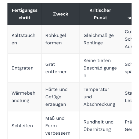
Fertigungss
Kritischer
Ve
Zweck
chritt
Punkt
schw
Gute 
Kaltstauch
Rohkugel
Gleichmäßige
Schle
en
formen
Rohlinge
Aussc
Keine tiefen
Grat
Schwa
Entgraten
Beschädigunge
entfernen
späte
n
Härte und
Temperatur
Wärmebeh
Stabi
Gefüge
und
andlung
Leben
erzeugen
Abschreckung
Maß und
Rundheit und
Präzis
Schleifen
Form
Überhitzung
Geräu
verbessern